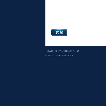
发帖
Powered by
Discuz!
7.0.0
© 2001-2009
Comsenz Inc.