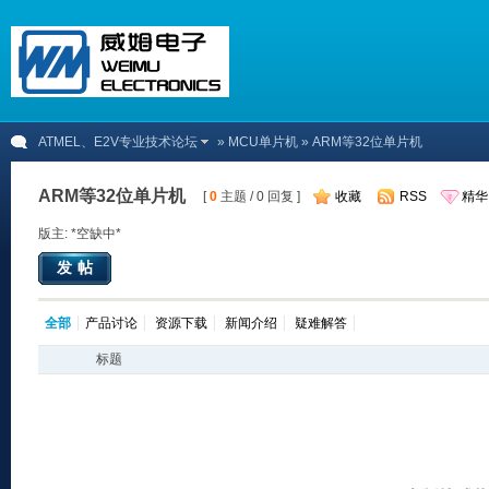
ATMEL、E2V专业技术论坛
»
MCU单片机
» ARM等32位单片机
ARM等32位单片机
[
0
主题 / 0 回复 ]
收藏
RSS
精华
版主: *空缺中*
发帖
全部
产品讨论
资源下载
新闻介绍
疑难解答
标题