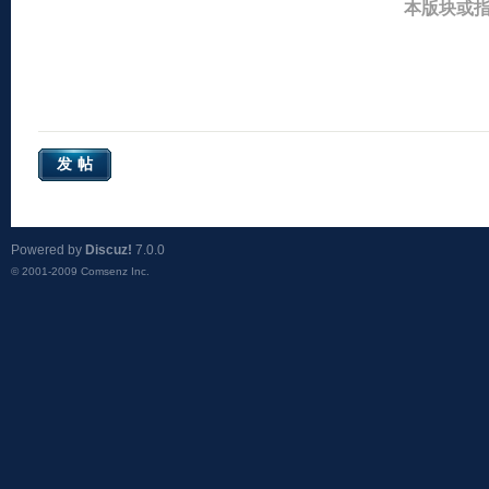
本版块或
发帖
Powered by
Discuz!
7.0.0
© 2001-2009
Comsenz Inc.