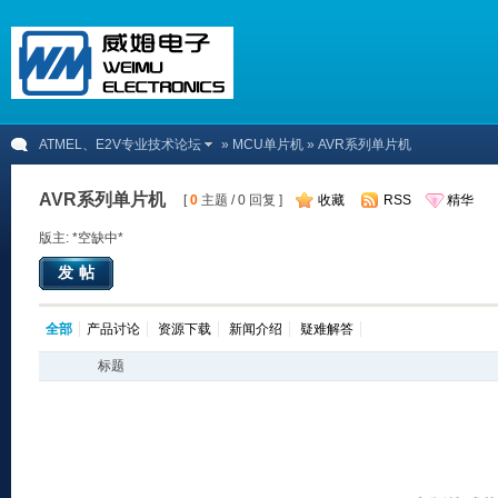
ATMEL、E2V专业技术论坛
»
MCU单片机
» AVR系列单片机
AVR系列单片机
[
0
主题 / 0 回复 ]
收藏
RSS
精华
版主: *空缺中*
发帖
全部
产品讨论
资源下载
新闻介绍
疑难解答
标题