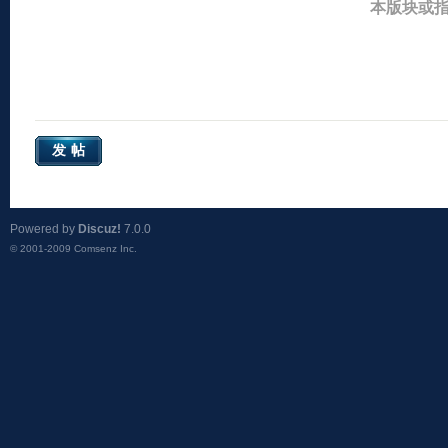
本版块或
发帖
Powered by
Discuz!
7.0.0
© 2001-2009
Comsenz Inc.