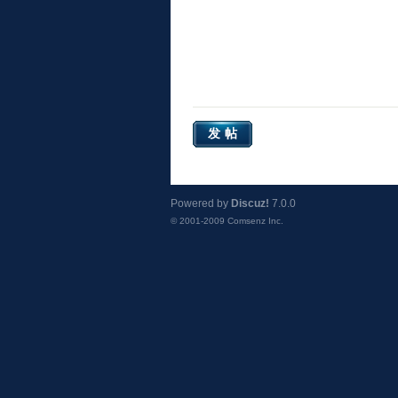
发帖
Powered by
Discuz!
7.0.0
© 2001-2009
Comsenz Inc.