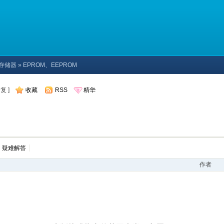
Y存储器
» EPROM、EEPROM
复 ]
收藏
RSS
精华
疑难解答
作者