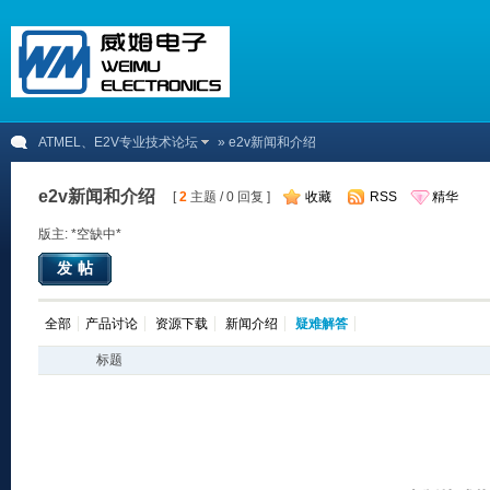
ATMEL、E2V专业技术论坛
» e2v新闻和介绍
e2v新闻和介绍
[
2
主题 / 0 回复 ]
收藏
RSS
精华
版主: *空缺中*
发帖
全部
产品讨论
资源下载
新闻介绍
疑难解答
标题