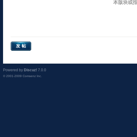
本版块或
发帖
Powered by
Discuz!
7.0.0
© 2001-2009
Comsenz Inc.