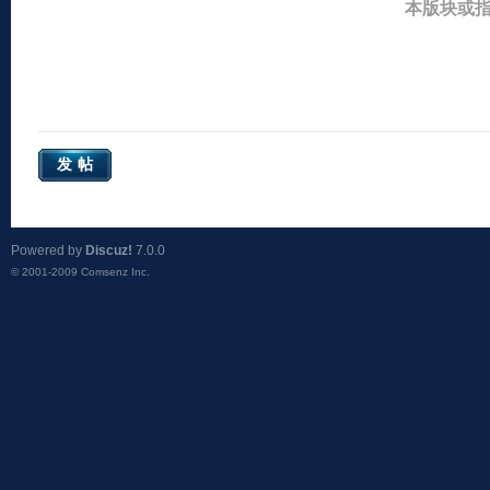
本版块或
发帖
Powered by
Discuz!
7.0.0
© 2001-2009
Comsenz Inc.