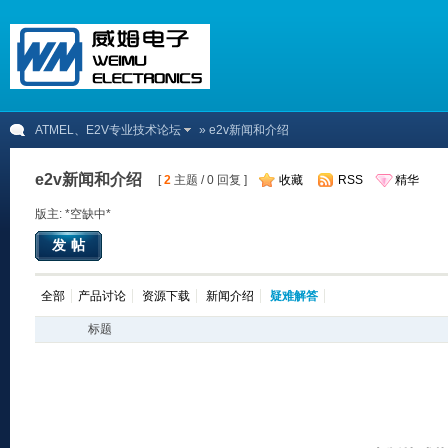
ATMEL、E2V专业技术论坛
» e2v新闻和介绍
e2v新闻和介绍
[
2
主题 / 0 回复 ]
收藏
RSS
精华
版主: *空缺中*
发帖
全部
产品讨论
资源下载
新闻介绍
疑难解答
标题