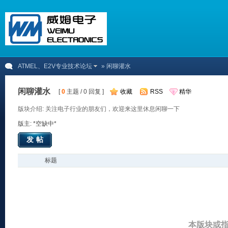
ATMEL、E2V专业技术论坛
» 闲聊灌水
闲聊灌水
[
0
主题 / 0 回复 ]
收藏
RSS
精华
版块介绍: 关注电子行业的朋友们，欢迎来这里休息闲聊一下
版主: *空缺中*
发帖
标题
本版块或