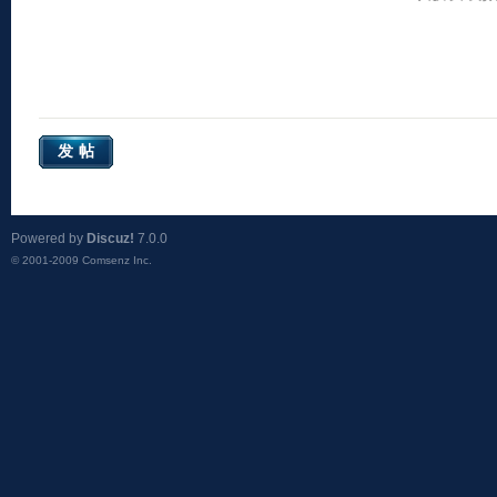
发帖
Powered by
Discuz!
7.0.0
© 2001-2009
Comsenz Inc.