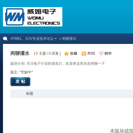
ATMEL、E2V专业技术论坛
» 闲聊灌水
闲聊灌水
[
0
主题 / 0 回复 ]
收藏
RSS
精华
版块介绍: 关注电子行业的朋友们，欢迎来这里休息闲聊一下
版主: *空缺中*
发帖
标题
本版块或