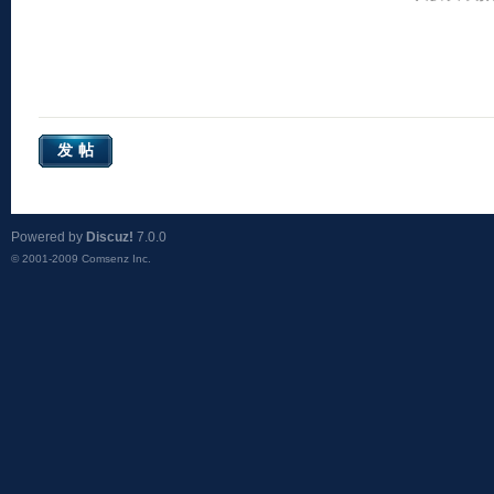
发帖
Powered by
Discuz!
7.0.0
© 2001-2009
Comsenz Inc.