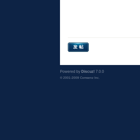
发帖
Powered by
Discuz!
7.0.0
© 2001-2009
Comsenz Inc.