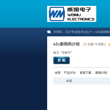
ATMEL、E2V专业技术论坛
» e2v新闻
e2v新闻和介绍
[
2
主题 / 0 回复 ]
版主: *空缺中*
发帖
全部
产品讨论
资源下载
新闻介绍
标题